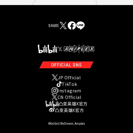
SHARE
OFFICIAL SNS
JP Official
TikTok
Instagram
CN Official
凸变英雄X官方
凸变英雄X官方
©bilibili/BeDream, Aniplex