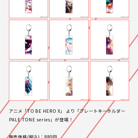
JP
EN
アニメ「TO BE HERO X」 より「プレートキーホルダー
LANGUAGE
PALE TONE series」が登場！
SHARE
販売価格(税込)：880円