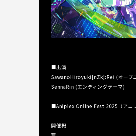
■出演
SawanoHiroyuki[nZk]:Rei (
SennaRin (エンディングテーマ)
■Aniplex Online Fest 202
開催概